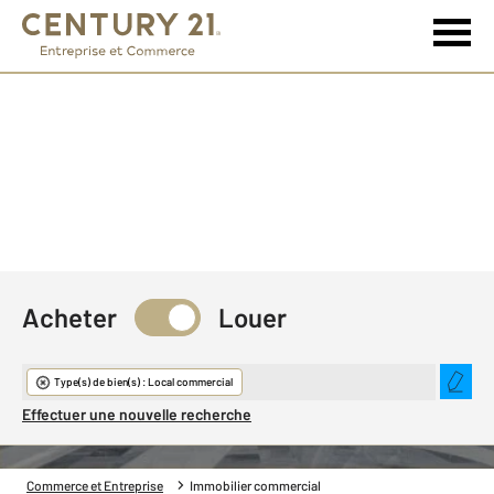
Acheter
Louer
Immobilier commercial
Type(s) de bien(s) : Local commercial
Effectuer une nouvelle recherche
Commerce et Entreprise
Immobilier commercial