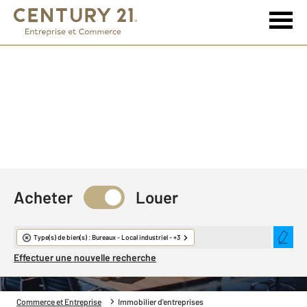
Acheter
Louer
Immobilier d'entreprise
Type(s) de bien(s) : Bureaux - Local industriel - +3
Effectuer une nouvelle recherche
Commerce et Entreprise
Immobilier d'entreprises