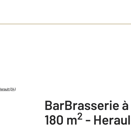
erault (34)
BarBrasserie 
2
180 m
-
Heraul