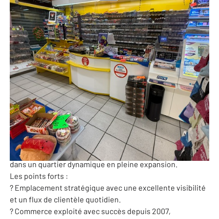
145 m
-
Aude - 11
Ref: 10227750
370 000 €
PERF (Potentiel de l'Entreprise et Rentabilité Financière)
: 98 946 €
A VENDRE ? TABAC ? PRESSE ? FDJ ? EMPLACEMENT N°1 À
FORT POTENTIEL
Une opportunité rare !
Prenez les clés d?un Tabac ? Presse ? Française des Jeux
idéalement implanté au cœur d?un centre commercial
dans un quartier dynamique en pleine expansion.
Les points forts :
? Emplacement stratégique avec une excellente visibilité
et un flux de clientèle quotidien.
? Commerce exploité avec succès depuis 2007,