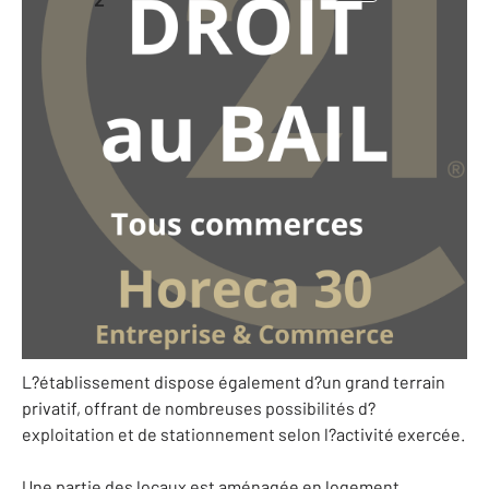
300 m
-
Gard - 30
Ref: 10227460
25 500 €
AIGUES-MORTES ? Gard (30)
Nous vous proposons la cession d?un droit au bail portant
sur un local commercial d?angle d?environ 300 m²,
bénéficiant d?une très forte visibilité au sein d?une zone
d?activités dynamique et directement exposé à un axe
routier très fréquenté.
L?établissement dispose également d?un grand terrain
privatif, offrant de nombreuses possibilités d?
exploitation et de stationnement selon l?activité exercée.
Une partie des locaux est aménagée en logement