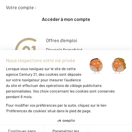
Votre compte :
Accéder à mon compte
Offres d'emploi
Devenir franchisé
Entreprise et commerce
Fine Homes & Estates
À propos
International
Nous contacter
Mentions légales & CGU
Données personnelles