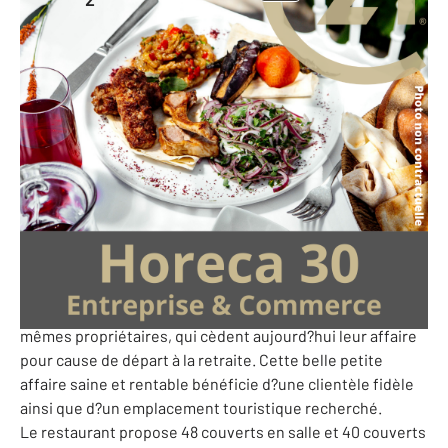
260 m
-
Vaucluse - 84
Ref: 10227103
99 000 €
PERF (Potentiel de l'Entreprise et Rentabilité Financière)
: 33 917 €
Au cœur de la ville d?Orange, dans le sud de la France, à
quelques pas du célèbre Théâtre antique d?Orange, joli
restaurant plein de charme disposant d?une terrasse et
d?un grand logement de fonction.
L?établissement est exploité depuis plus de 15 ans par les
mêmes propriétaires, qui cèdent aujourd?hui leur affaire
pour cause de départ à la retraite. Cette belle petite
affaire saine et rentable bénéficie d?une clientèle fidèle
ainsi que d?un emplacement touristique recherché.
Le restaurant propose 48 couverts en salle et 40 couverts