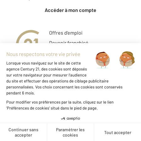
Accéder à mon compte
Offres d'emploi
Devenir franchisé
Entreprise et commerce
Fine Homes & Estates
À propos
International
Nous contacter
Mentions légales & CGU
Données personnelles
Gestionnaire des cookies