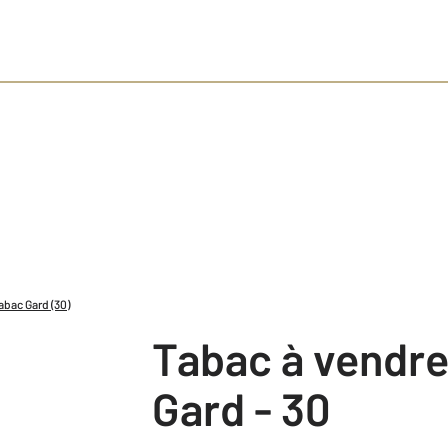
abac Gard (30)
Tabac à vendr
Gard - 30