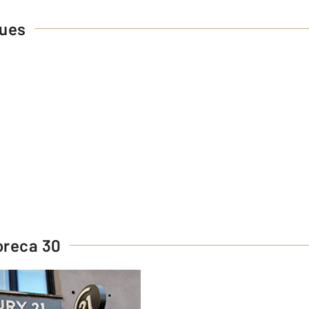
ques
oreca 30