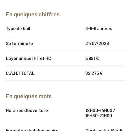
En quelques chiffres
Type de bail
3-6-9 années
Se termine le
21/07/2026
Loyer annuel HT et HC
5 991 €
C.A.H.T TOTAL
82 275 €
En quelques mots
Horaires d'ouverture
12H00-14H00 /
19H30-21H00
Fermeture hebdomadaire
Mardi matin, Mardi