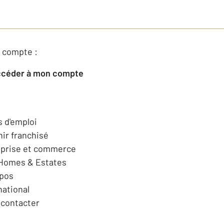
 compte :
Accéder à mon compte
s d'emploi
ir franchisé
eprise et commerce
 Homes & Estates
opos
national
contacter