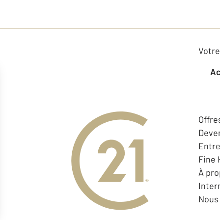
Votre
Offre
Deven
Entr
Fine
À pr
Inter
Nous 