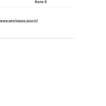
None €
/www.georisques.gouv.fr/