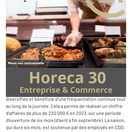
180 m
-
Gard - 30
Ref: 10222903
165 000 €
PERF (Potentiel de l'Entreprise et Rentabilité Financière)
: 10 389 €
Sur le littoral méditerranéen, à quelques mètres de la
plage, et au cœur d?un centre commercial de bonne
facture, cet établissement aux activités variées (pizzeria,
traiteur, rôtisserie, petite restauration de spécialités
régionales, glacier et limonade) attire une clientèle
diversifiée et bénéficie d'une fréquentation continue tout
au long de la journée. Cela a permis de réaliser un chiffre
d'affaires de plus de 220 000 € en 2023, sur une période
d'ouverture de six mois (d'avril à fin septembre). La saison,
qui dure six mois, est soutenue par des employés en CDD,