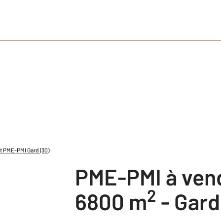
t PME-PMI Gard (30)
PME-PMI à ven
2
6800 m
-
Gard